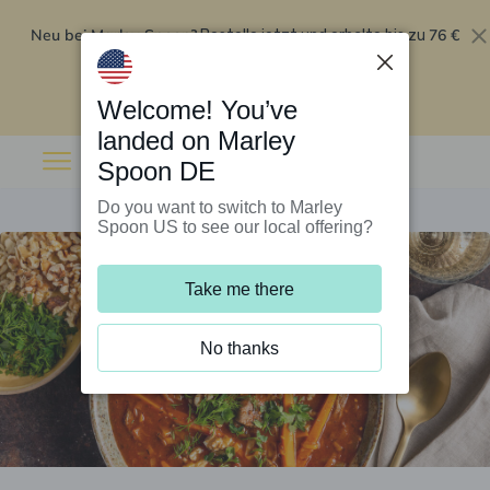
Neu bei Marley Spoon?
76 €
Bestelle jetzt und erhalte bis zu
Rabatt auf deine ersten fünf Boxen
.
Angebot einlösen
Welcome! You’ve
landed on Marley
Spoon DE
Do you want to switch to Marley
Spoon US to see our local offering?
Take me there
No thanks