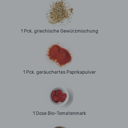
1 Pck. griechische Gewürzmischung
1 Pck. geräuchertes Paprikapulver
1 Dose Bio-Tomatenmark