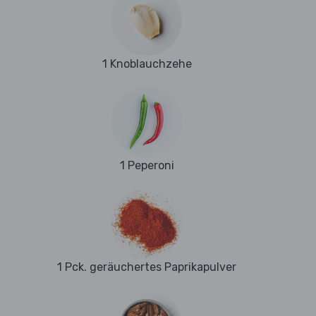
1 Knoblauchzehe
1 Peperoni
1 Pck. geräuchertes Paprikapulver