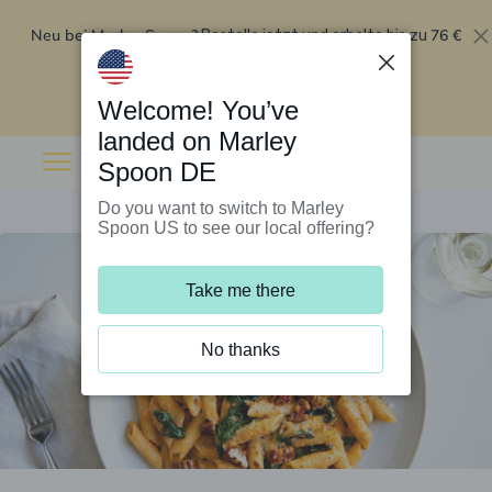
Neu bei Marley Spoon?
76 €
Bestelle jetzt und erhalte bis zu
Rabatt auf deine ersten fünf Boxen
.
Angebot einlösen
Welcome! You’ve
landed on Marley
Spoon DE
Do you want to switch to Marley
Spoon US to see our local offering?
Take me there
No thanks