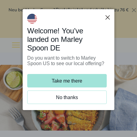
Neu bei Marley Spoon?
76 €
Bestelle jetzt und erhalte bis zu
Rabatt auf deine ersten fünf Boxen
.
Angebot einlösen
Welcome! You’ve
landed on Marley
Spoon DE
Do you want to switch to Marley
Spoon US to see our local offering?
Take me there
No thanks