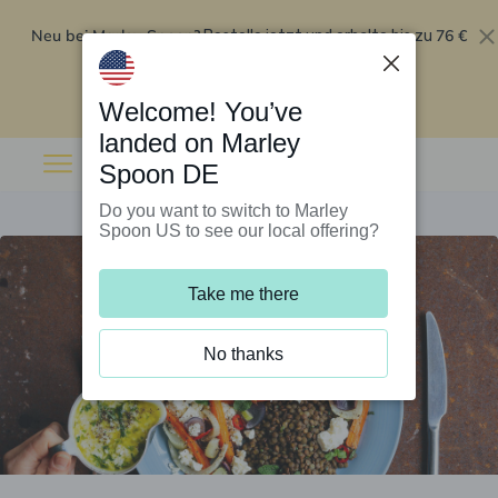
Neu bei Marley Spoon?
76 €
Bestelle jetzt und erhalte bis zu
Rabatt auf deine ersten fünf Boxen
.
Angebot einlösen
Welcome! You’ve
landed on Marley
Spoon DE
Do you want to switch to Marley
Spoon US to see our local offering?
Take me there
No thanks