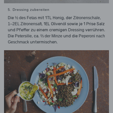
5. Dressing zubereiten
Die
mit 1TL Honig, der
,
½ des Fetas
Zitronenschale
, 1EL Olivenöl sowie je 1 Prise Salz
1–2EL Zitronensaft
und Pfeffer zu einem cremigen
verrühren.
Dressing
Die
, ca.
und die
Petersilie
⅔ der Minze
Peperoni nach
untermischen.
Geschmack