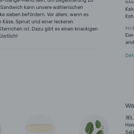
rei-Gänge-Menü sein, um Begeisterung zu
NÄH
s Sandwich kann unsere wählerischen
Kal
 sieben befördern. Vor allem, wenn es
Koh
 Käse, Spinat und einer leckeren
ALL
Sternchen ist. Dazu gibt es einen knackigen
Eie
östlich!
and
Det
Wa
3EL
Hon
Sal