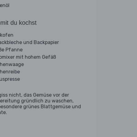
venöl
mit du kochst
kofen
ackbleche und Backpapier
ße Pfanne
bmixer mit hohem Gefäß
chenwaage
henreibe
ruspresse
giss nicht, das Gemüse vor der
ereitung gründlich zu waschen,
besondere grünes Blattgemüse und
ate.