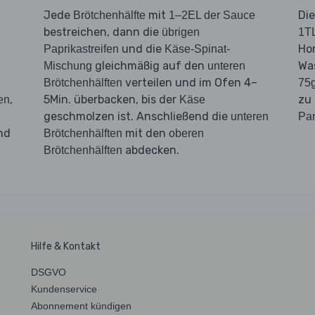
Jede
mit
Di
Brötchenhälfte
1–2EL der Sauce
bestreichen, dann die
übrigen
1TL
und die
Hon
Paprikastreifen
Käse-Spinat-
gleichmäßig auf den
Wa
Mischung
unteren
,
verteilen und im Ofen 4–
Brötchenhälften
75g
,
5Min. überbacken, bis der
zu
en
Käse
geschmolzen ist. Anschließend die
unteren
Pan
nd
mit den
Brötchenhälften
oberen
abdecken.
Brötchenhälften
Hilfe & Kontakt
DSGVO
Kundenservice
Abonnement kündigen