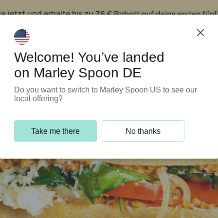
76 € Rabatt auf deine ersten fün
le jetzt und erhalte bis zu
iert’s
Kundenservice
Welcome! You’ve landed
on Marley Spoon DE
Do you want to switch to Marley Spoon US to see our
local offering?
Take me there
No thanks