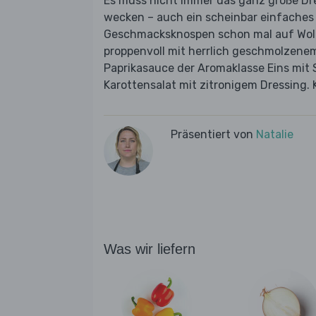
Es muss nicht immer das ganz große D
wecken – auch ein scheinbar einfache
Geschmacksknospen schon mal auf Wolke
proppenvoll mit herrlich geschmolzenem
Paprikasauce der Aromaklasse Eins mit 
Karottensalat mit zitronigem Dressing. K
Präsentiert von
Natalie
Was wir liefern