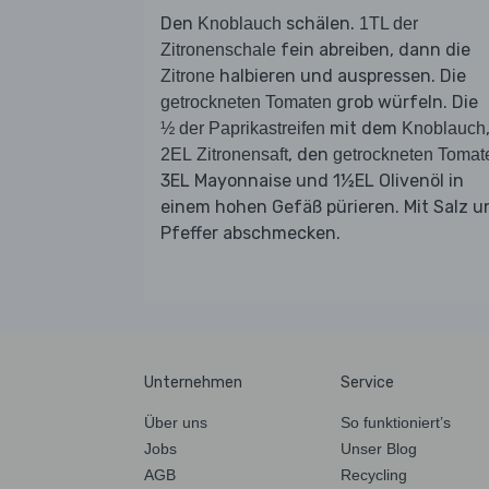
Den
schälen.
Knoblauch
1TL der
fein abreiben, dann die
Zitronenschale
halbieren und auspressen. Die
Zitrone
grob würfeln. Die
getrockneten Tomaten
mit dem
½ der Paprikastreifen
Knoblauch
, den
2EL Zitronensaft
getrockneten Tomat
3EL Mayonnaise und 1½EL Olivenöl in
einem hohen Gefäß pürieren. Mit Salz u
Pfeffer abschmecken.
Unternehmen
Service
Über uns
So funktioniert’s
Jobs
Unser Blog
AGB
Recycling