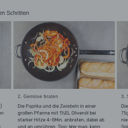
en Schritten
2. Gemüse braten
3.
)
Die
und die
in einer
Di
Paprika
Zwiebeln
en
großen Pfanne mit 1½EL Olivenöl bei
75g
starker Hitze 4–5Min. anbraten, dabei ab
nie
e
und an umrühren.
Wer mag, kann
Tipp:
Spi