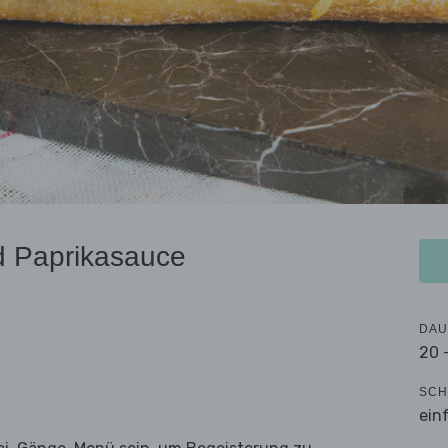
d Paprikasauce
DAU
20 
SCH
ein