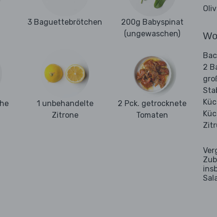
Oli
3 Baguettebrötchen
200g Babyspinat
(ungewaschen)
Wo
Bac
2 B
gro
Sta
Kü
ehe
1 unbehandelte
2 Pck. getrocknete
Küc
Zitrone
Tomaten
Zit
Ver
Zub
ins
Sal