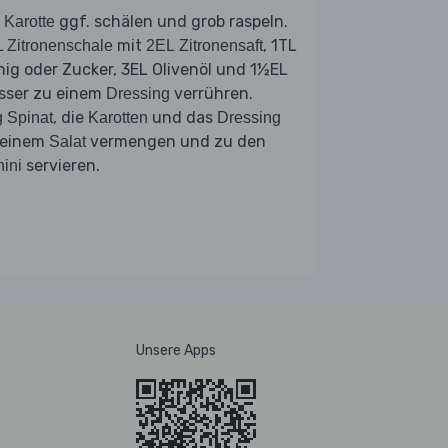
e
ggf. schälen und grob raspeln.
Karotte
mit
, 1TL
 Zitronenschale
2EL Zitronensaft
ig oder Zucker, 3EL Olivenöl und 1½EL
sser zu einem
verrühren.
Dressing
, die
und das
 Spinat
Karotten
Dressing
 einem
vermengen und zu den
Salat
servieren.
ini
Unsere Apps