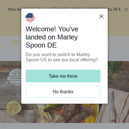
Neu bei Marley Spoon?
76 €
Bestelle jetzt und erhalte bis zu
Rabatt auf deine ersten fünf Boxen
.
Angebot einlösen
Welcome! You’ve
landed on Marley
Spoon DE
Do you want to switch to Marley
Spoon US to see our local offering?
Take me there
No thanks