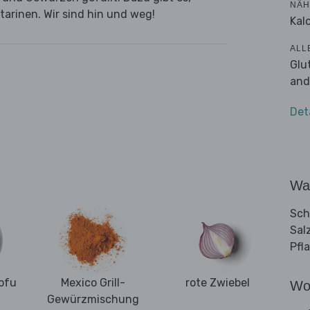
NÄH
tarinen. Wir sind hin und weg!
Kalo
ALL
Glu
and
Det
Wa
Sch
Sal
Pfl
ofu
Mexico Grill-
rote Zwiebel
Wo
Gewürzmischung