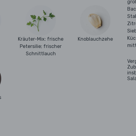
gro
Bac
Sta
Zit
Sie
Küc
Kräuter-Mix: frische
Knoblauchzehe
mit
Petersilie; frischer
Schnittlauch
Ver
Zub
ins
Sal
s