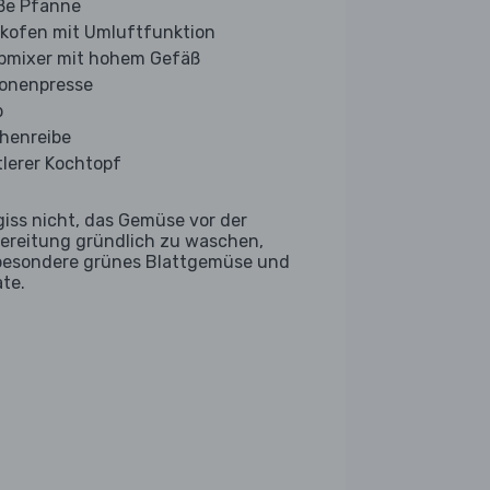
ße Pfanne
kofen mit Umluftfunktion
bmixer mit hohem Gefäß
ronenpresse
b
henreibe
tlerer Kochtopf
giss nicht, das Gemüse vor der
ereitung gründlich zu waschen,
besondere grünes Blattgemüse und
ate.