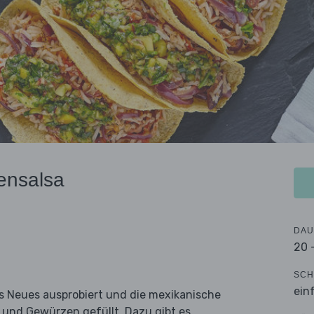
nensalsa
DAU
20 
SCH
ein
s Neues ausprobiert und die mexikanische
 und Gewürzen gefüllt. Dazu gibt es,