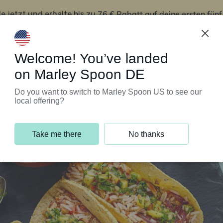
76 € Rabatt auf deine ersten fün
le jetzt und erhalte bis zu
iert’s
Kundenservice
Welcome! You’ve landed
on Marley Spoon DE
Do you want to switch to Marley Spoon US to see our
local offering?
Take me there
No thanks