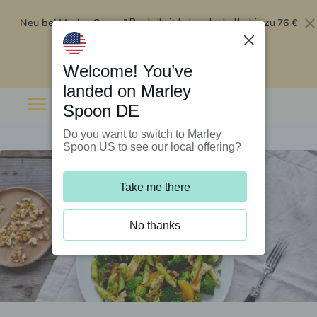
Neu bei Marley Spoon?
76 €
Bestelle jetzt und erhalte bis zu
Rabatt auf deine ersten fünf Boxen
.
Angebot einlösen
Welcome! You’ve
landed on Marley
Spoon DE
Do you want to switch to Marley
Spoon US to see our local offering?
Take me there
No thanks