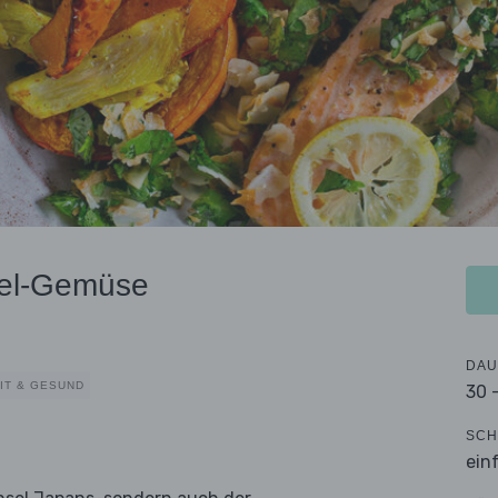
hel-Gemüse
DAU
IT & GESUND
30 
SCH
ein