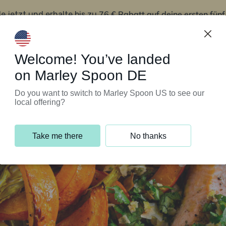
76 € Rabatt auf deine ersten fün
le jetzt und erhalte bis zu
iert’s
Kundenservice
Welcome! You’ve landed
on Marley Spoon DE
Do you want to switch to Marley Spoon US to see our
local offering?
Take me there
No thanks