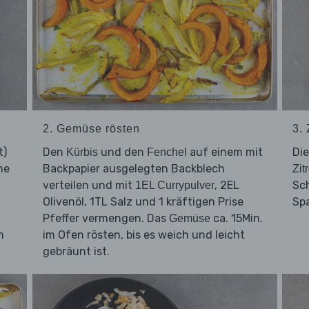
2. Gemüse rösten
3. 
t)
Den
und den
auf einem mit
Di
Kürbis
Fenchel
ne
Backpapier ausgelegten Backblech
Zit
verteilen und mit
, 2EL
Sc
1EL Currypulver
Olivenöl, 1TL Salz und 1 kräftigen Prise
Sp
Pfeffer vermengen. Das
ca. 15Min.
Gemüse
n
im Ofen rösten, bis es weich und leicht
gebräunt ist.