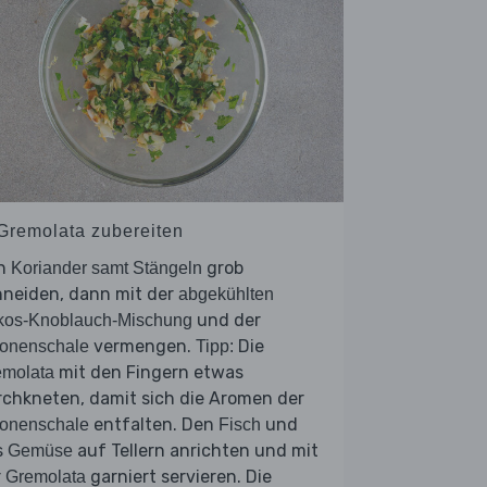
 Gremolata zubereiten
n
grob
Koriander samt Stängeln
hneiden, dann mit der
abgekühlten
und der
kos-Knoblauch-Mischung
vermengen.
Die
ronenschale
Tipp:
mit den Fingern etwas
emolata
chkneten, damit sich die Aromen der
entfalten. Den
und
ronenschale
Fisch
s
auf Tellern anrichten und mit
Gemüse
r
garniert servieren. Die
Gremolata