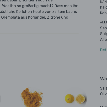
Insel Japans, sondern auch der
NÄH
. Was ihn so großartig macht? Dass man ihn
Kal
 köstliche Kerlchen heute von zartem Lachs
Koh
 Gremolata aus Koriander, Zitrone und
ALL
Sen
Sul
All
Det
Wa
Sal
Oli