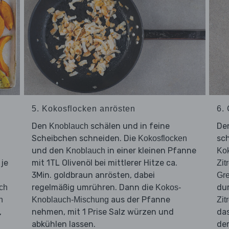
5. Kokosflocken anrösten
6.
Den
schälen und in feine
De
Knoblauch
Scheibchen schneiden. Die
sc
Kokosflocken
und den
in einer kleinen Pfanne
Knoblauch
Ko
 je
mit 1TL Olivenöl bei mittlerer Hitze ca.
Zit
3Min. goldbraun anrösten, dabei
Gr
regelmäßig umrühren. Dann die
dur
ch
Kokos-
aus der Pfanne
n
Knoblauch-Mischung
Zit
,
nehmen, mit 1 Prise Salz würzen und
da
abkühlen lassen.
de