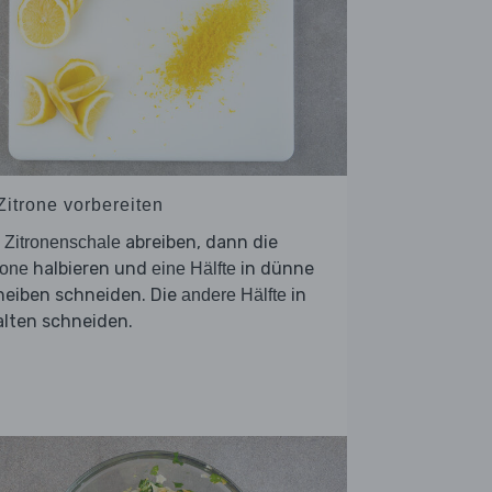
Zitrone vorbereiten
e
abreiben, dann die
Zitronenschale
halbieren und
in dünne
rone
eine Hälfte
heiben schneiden. Die
in
andere Hälfte
alten schneiden.