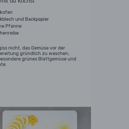
mit du kochst
kofen
kblech und Backpapier
ine Pfanne
henreibe
giss nicht, das Gemüse vor der
ereitung gründlich zu waschen,
besondere grünes Blattgemüse und
ate.