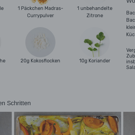
Wo
le
1 Päckchen Madras-
1 unbehandelte
Bac
Currypulver
Zitrone
Bac
kle
Küc
Ver
Zub
ehe
20g Kokosflocken
10g Koriander
ins
Sal
en Schritten