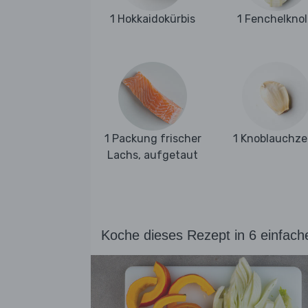
1 Hokkaidokürbis
1 Fenchelknol
1 Packung frischer
1 Knoblauchz
Lachs, aufgetaut
Koche dieses Rezept in 6 einfach