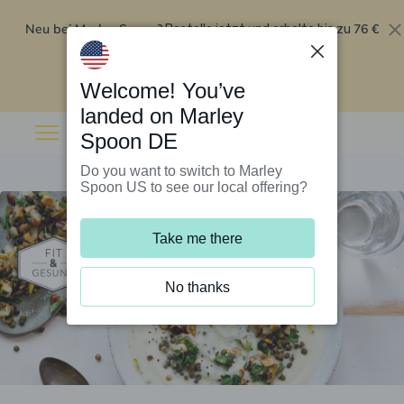
Neu bei Marley Spoon?
76 €
Bestelle jetzt und erhalte bis zu
Rabatt auf deine ersten fünf Boxen
.
Angebot einlösen
Welcome! You’ve
landed on Marley
Spoon DE
Do you want to switch to Marley
Spoon US to see our local offering?
Take me there
No thanks