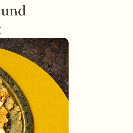
 und
t