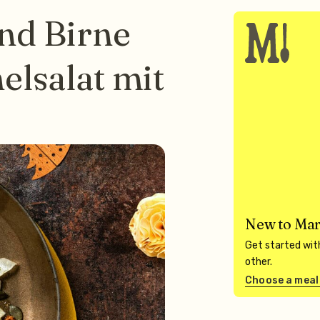
und Birne
elsalat mit
New to Mar
Get started with
other.
Choose a meal