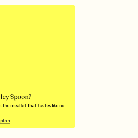
ley Spoon?
 the meal kit that tastes like no
 plan