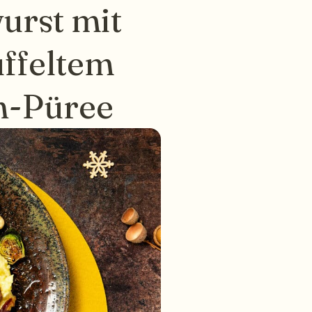
urst mit
ffeltem
n-Püree