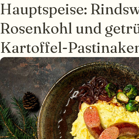
Hauptspeise: Rindsw
Rosenkohl und getrü
Kartoffel-Pastinake