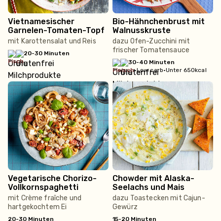
Vietnamesischer
Bio-Hähnchenbrust mit
Garnelen-Tomaten-Topf
Walnusskruste
mit Karottensalat und Reis
dazu Ofen-Zucchini mit
frischer Tomatensauce
20-30 Minuten
fisch
30-40 Minuten
fleisch
•
Low carb
•
Unter 650kcal
Vegetarische Chorizo-
Chowder mit Alaska-
Vollkornspaghetti
Seelachs und Mais
mit Crème fraîche und
dazu Toastecken mit Cajun-
hartgekochtem Ei
Gewürz
20-30 Minuten
15-20 Minuten