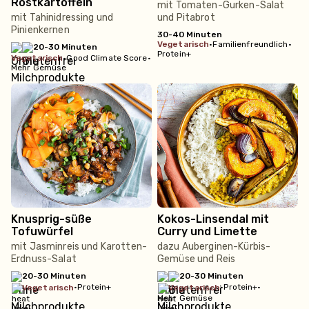
Röstkartoffeln
mit Tomaten-Gurken-Salat
mit Tahinidressing und
und Pitabrot
Pinienkernen
30-40 Minuten
vegetarisch
•
Familienfreundlich
•
20-30 Minuten
Protein+
vegetarisch
•
Good Climate Score
•
Mehr Gemüse
Knusprig-süße
Kokos-Linsendal mit
Tofuwürfel
Curry und Limette
mit Jasminreis und Karotten-
dazu Auberginen-Kürbis-
Erdnuss-Salat
Gemüse und Reis
20-30 Minuten
20-30 Minuten
•
Protein+
•
Protein+
•
vegetarisch
vegetarisch
Mehr Gemüse