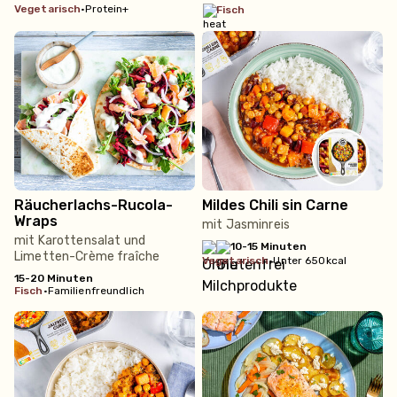
vegetarisch
•
Protein+
fisch
Räucherlachs-Rucola-
Mildes Chili sin Carne
Wraps
mit Jasminreis
mit Karottensalat und
10-15 Minuten
Limetten-Crème fraîche
vegetarisch
•
Unter 650kcal
15-20 Minuten
fisch
•
Familienfreundlich