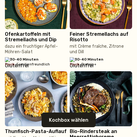
Ofenkartoffeln mit
Feiner Stremellachs auf
Stremellachs und Dip
Risotto
dazu ein fruchtiger Apfel-
mit Crème fraîche, Zitrone
Möhren-Salat
und Dill
30-40 Minuten
30-40 Minuten
fisch
•
Familienfreundlich
fisch
•
Protein+
Kochbox wählen
Thunfisch-Pasta-Auflauf
Bio-Rindersteak an
Meerrettichcreme