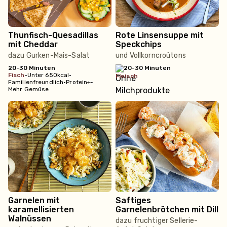
Thunfisch-Quesadillas
Rote Linsensuppe mit
mit Cheddar
Speckchips
dazu Gurken-Mais-Salat
und Vollkorncroûtons
20-30 Minuten
20-30 Minuten
fisch
•
Unter 650kcal
•
fleisch
Familienfreundlich
•
Protein+
•
Mehr Gemüse
Garnelen mit
Saftiges
karamellisierten
Garnelenbrötchen mit Dill
Walnüssen
dazu fruchtiger Sellerie-