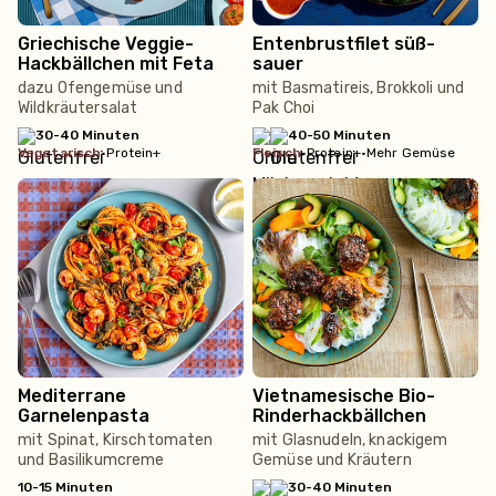
Griechische Veggie-
Entenbrustfilet süß-
Hackbällchen mit Feta
sauer
dazu Ofengemüse und
mit Basmatireis, Brokkoli und
Wildkräutersalat
Pak Choi
30-40 Minuten
40-50 Minuten
vegetarisch
•
Protein+
fleisch
•
Protein+
•
Mehr Gemüse
Mediterrane
Vietnamesische Bio-
Garnelenpasta
Rinderhackbällchen
mit Spinat, Kirschtomaten
mit Glasnudeln, knackigem
und Basilikumcreme
Gemüse und Kräutern
10-15 Minuten
30-40 Minuten