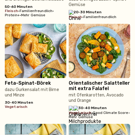
Gemüse
50-60 Minuten
fleisch
•
Familienfreundlich
•
20-30 Minuten
Protein+
•
Mehr Gemüse
fleisch
•
Familienfreundlich
Feta-Spinat-Börek
Orientalischer Salatteller
mit extra Falafel
dazu Gurkensalat mit Birne
und Minze
mit Ofenkarotten, Avocado
und Orange
30-40 Minuten
vegetarisch
30-40 Minuten
vegetarisch
•
Good Climate Score
•
Mehr Gemüse