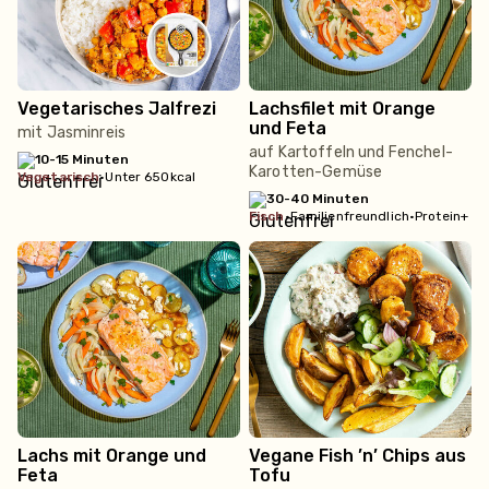
Vegetarisches Jalfrezi
Lachsfilet mit Orange
und Feta
mit Jasminreis
auf Kartoffeln und Fenchel-
10-15 Minuten
Karotten-Gemüse
vegetarisch
•
Unter 650kcal
30-40 Minuten
fisch
•
Familienfreundlich
•
Protein+
Lachs mit Orange und
Vegane Fish ’n’ Chips aus
Feta
Tofu