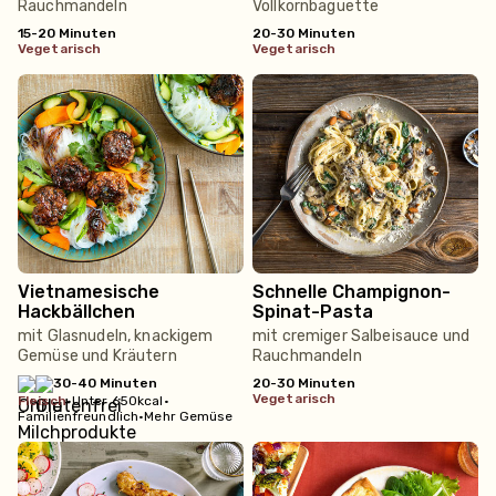
Rauchmandeln
Vollkornbaguette
15-20 Minuten
20-30 Minuten
vegetarisch
vegetarisch
Vietnamesische
Schnelle Champignon-
Hackbällchen
Spinat-Pasta
mit Glasnudeln, knackigem
mit cremiger Salbeisauce und
Gemüse und Kräutern
Rauchmandeln
30-40 Minuten
20-30 Minuten
vegetarisch
fleisch
•
Unter 650kcal
•
Familienfreundlich
•
Mehr Gemüse