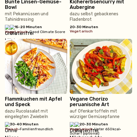
Bunte Linsen-Gemüse-
Kichererbsencurry mit
Bowl
Aubergine
mit Pekannüssen und
dazu selbst gebackenes
Tahinidressing
Fladenbrot
15-20 Minuten
20-30 Minuten
vegetarisch
vegetarisch
•
Good Climate Score
Flammkuchen mit Apfel
Vegane Chorizo
und Speck
peruanische Art
dazu Rucolasalat mit
auf Ofenkartoffeln mit
eingelegten Zwiebeln
würziger Gemüsepfanne
30-40 Minuten
20-30 Minuten
fleisch
•
Familienfreundlich
vegetarisch
•
Unter 650kcal
•
Scharf (optional)