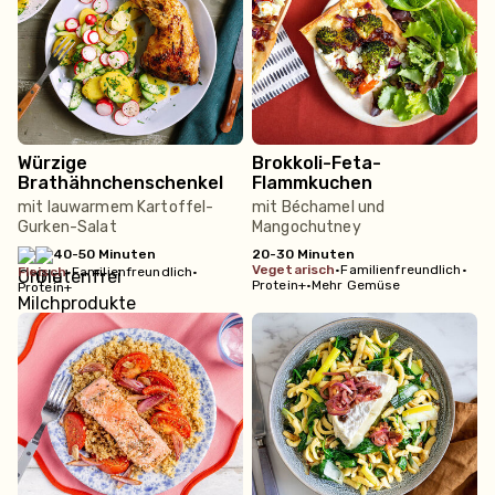
Würzige
Brokkoli-Feta-
Brathähnchenschenkel
Flammkuchen
mit lauwarmem Kartoffel-
mit Béchamel und
Gurken-Salat
Mangochutney
40-50 Minuten
20-30 Minuten
vegetarisch
•
Familienfreundlich
•
fleisch
•
Familienfreundlich
•
Protein+
•
Mehr Gemüse
Protein+