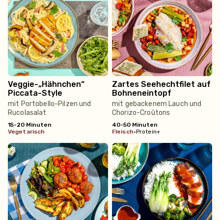
Veggie-„Hähnchen“
Zartes Seehechtfilet auf
Piccata-Style
Bohneneintopf
mit Portobello-Pilzen und
mit gebackenem Lauch und
Rucolasalat
Chorizo-Croûtons
15-20 Minuten
40-50 Minuten
vegetarisch
fleisch
•
Protein+