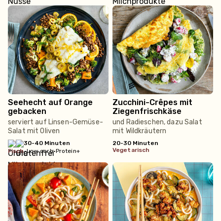
Seehecht auf Orange
Zucchini-Crêpes mit
gebacken
Ziegenfrischkäse
serviert auf Linsen-Gemüse-
und Radieschen, dazu Salat
Salat mit Oliven
mit Wildkräutern
30-40 Minuten
20-30 Minuten
vegetarisch
fisch
•
Low carb
•
Protein+