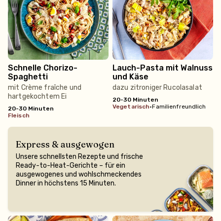
Schnelle Chorizo-
Lauch-Pasta mit Walnuss
Spaghetti
und Käse
mit Crème fraîche und
dazu zitroniger Rucolasalat
hartgekochtem Ei
20-30 Minuten
vegetarisch
•
Familienfreundlich
20-30 Minuten
fleisch
Express & ausgewogen
Unsere schnellsten Rezepte und frische
Ready-to-Heat-Gerichte – für ein
ausgewogenes und wohlschmeckendes
Dinner in höchstens 15 Minuten.