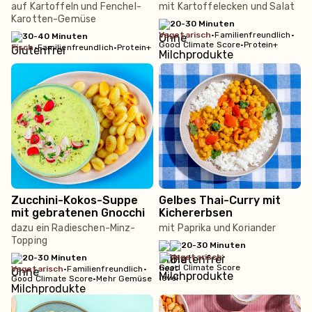
auf Kartoffeln und Fenchel-
mit Kartoffelecken und Salat
Karotten-Gemüse
20-30 Minuten
vegetarisch
•
Familienfreundlich
•
30-40 Minuten
Good Climate Score
•
Protein+
fisch
•
Familienfreundlich
•
Protein+
Zucchini-Kokos-Suppe
Gelbes Thai-Curry mit
mit gebratenen Gnocchi
Kichererbsen
dazu ein Radieschen-Minz-
mit Paprika und Koriander
Topping
20-30 Minuten
•
vegetarisch
20-30 Minuten
Good Climate Score
vegetarisch
•
Familienfreundlich
•
Good Climate Score
•
Mehr Gemüse