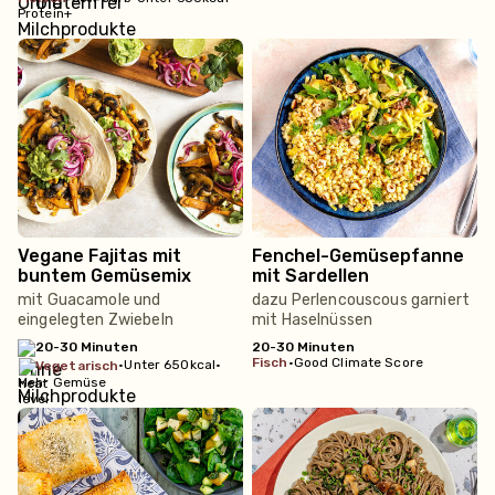
Protein+
Vegane Fajitas mit
Fenchel-Gemüsepfanne
buntem Gemüsemix
mit Sardellen
mit Guacamole und
dazu Perlencouscous garniert
eingelegten Zwiebeln
mit Haselnüssen
20-30 Minuten
20-30 Minuten
fisch
•
Good Climate Score
•
Unter 650kcal
•
vegetarisch
Mehr Gemüse