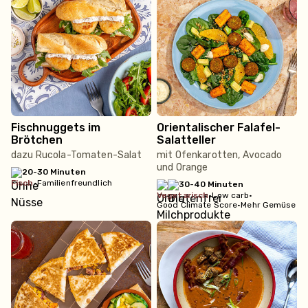
Fischnuggets im
Orientalischer Falafel-
Brötchen
Salatteller
dazu Rucola-Tomaten-Salat
mit Ofenkarotten, Avocado
und Orange
20-30 Minuten
fisch
•
Familienfreundlich
30-40 Minuten
vegetarisch
•
Low carb
•
Good Climate Score
•
Mehr Gemüse