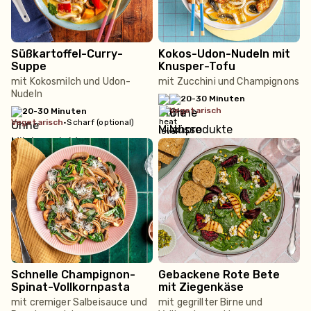
Süßkartoffel-Curry-
Kokos-Udon-Nudeln mit
Suppe
Knusper-Tofu
mit Kokosmilch und Udon-
mit Zucchini und Champignons
Nudeln
20-30 Minuten
vegetarisch
20-30 Minuten
vegetarisch
•
Scharf (optional)
Schnelle Champignon-
Gebackene Rote Bete
Spinat-Vollkornpasta
mit Ziegenkäse
mit cremiger Salbeisauce und
mit gegrillter Birne und