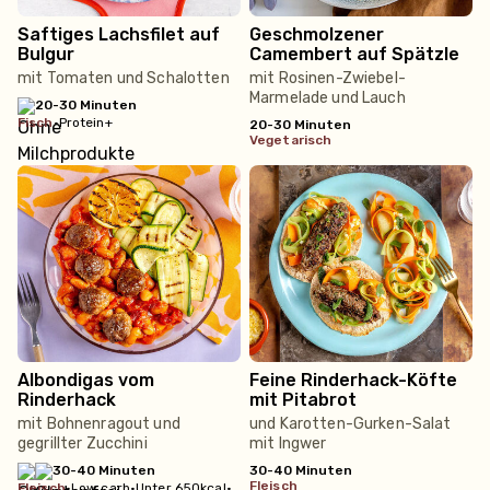
Saftiges Lachsfilet auf
Geschmolzener
Bulgur
Camembert auf Spätzle
mit Tomaten und Schalotten
mit Rosinen-Zwiebel-
Marmelade und Lauch
20-30 Minuten
fisch
•
Protein+
20-30 Minuten
vegetarisch
Albondigas vom
Feine Rinderhack-Köfte
Rinderhack
mit Pitabrot
mit Bohnenragout und
und Karotten-Gurken-Salat
gegrillter Zucchini
mit Ingwer
30-40 Minuten
30-40 Minuten
fleisch
fleisch
•
Low carb
•
Unter 650kcal
•