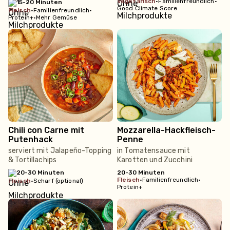
vegetarisch
•
Familienfreundlich
•
15-20 Minuten
Good Climate Score
fleisch
•
Familienfreundlich
•
Protein+
•
Mehr Gemüse
Chili con Carne mit
Mozzarella-Hackfleisch-
Putenhack
Penne
serviert mit Jalapeño-Topping
in Tomatensauce mit
& Tortillachips
Karotten und Zucchini
20-30 Minuten
20-30 Minuten
fleisch
•
Familienfreundlich
•
fleisch
•
Scharf (optional)
Protein+