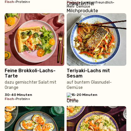
fisch
•
Protein+
fleisch
•
Familienfreundlich
•
Mehr Gemüse
Feine Brokkoli-Lachs-
Teriyaki-Lachs mit
Tarte
Sesam
dazu gemischter Salat mit
auf buntem Glasnudel-
Orange
Gemüse
30-40 Minuten
15-20 Minuten
fisch
•
Protein+
fisch