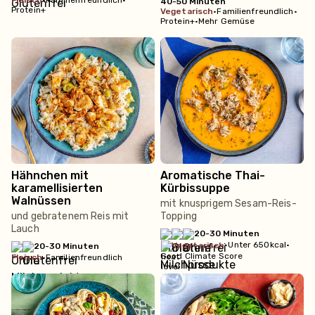
fleisch
•
Familienfreundlich
•
40-50 Minuten
Protein+
vegetarisch
•
Familienfreundlich
•
Protein+
•
Mehr Gemüse
Hähnchen mit
Aromatische Thai-
karamellisierten
Kürbissuppe
Walnüssen
mit knusprigem Sesam-Reis-
und gebratenem Reis mit
Topping
Lauch
20-30 Minuten
•
Unter 650kcal
•
vegetarisch
20-30 Minuten
Good Climate Score
fleisch
•
Familienfreundlich