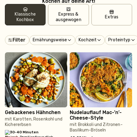
Kochen auf deine Art!
Klassische
Express &
Extras
Kochbox
ausgewogen
Filter
Ernährungsweise
Kochzeit
Proteintyp
Gebackenes Hähnchen
Nudelauflauf Mac-’n’-
Cheese-Style
mit Karotten, Rosenkohl und
Kichererbsen
mit Brokkoli und Zitronen-
Basilikum-Bröseln
30-40 Minuten