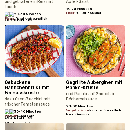
und gebratenem Reis mit
Apfel-Salat
Lauch
15-20 Minuten
fisch
•
Unter 650kcal
20-30 Minuten
fisch
•
Familienfreundlich
Gebackene
Gegrillte Auberginen mit
Hähnchenbrust mit
Panko-Kruste
Walnusskruste
und Rucola auf Gnocchi in
dazu Ofen-Zucchini mit
Béchamelsauce
frischer Tomatensauce
20-30 Minuten
vegetarisch
•
Familienfreundlich
•
30-40 Minuten
Mehr Gemüse
fleisch
•
Low carb