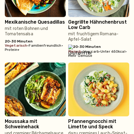
Mexikanische Quesadillas
Gegrillte Hähnchenbrust
Low Carb
mit roten Bohnen und
Tomatensalsa
mit fruchtigem Romana-
Apfel-Salat
20-30 Minuten
vegetarisch
•
Familienfreundlich
•
20-30 Minuten
Protein+
fleisch
•
Low carb
•
Unter 650kcal
•
Mehr Gemüse
Moussaka mit
Pfannengnocchi mit
Schweinehack
Limette und Speck
und cremiger Béchamelsauce
dazu cremiges Lauch-Spinat-