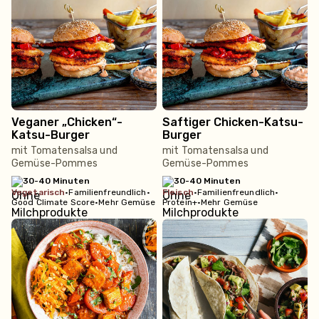
Veganer „Chicken“-
Saftiger Chicken-Katsu-
Katsu-Burger
Burger
mit Tomatensalsa und
mit Tomatensalsa und
Gemüse-Pommes
Gemüse-Pommes
30-40 Minuten
30-40 Minuten
vegetarisch
•
Familienfreundlich
•
fleisch
•
Familienfreundlich
•
Good Climate Score
•
Mehr Gemüse
Protein+
•
Mehr Gemüse