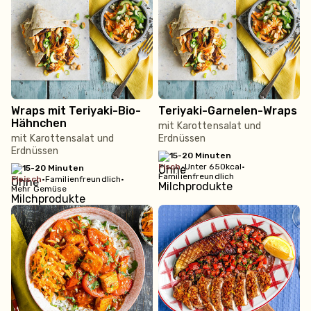
Wraps mit Teriyaki-Bio-
Teriyaki-Garnelen-Wraps
Hähnchen
mit Karottensalat und
mit Karottensalat und
Erdnüssen
Erdnüssen
15-20 Minuten
fisch
•
Unter 650kcal
•
15-20 Minuten
Familienfreundlich
fleisch
•
Familienfreundlich
•
Mehr Gemüse