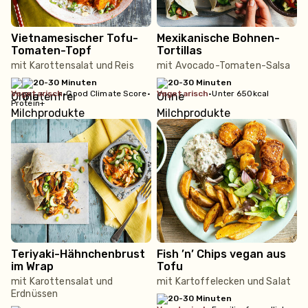
Vietnamesischer Tofu-
Mexikanische Bohnen-
Tomaten-Topf
Tortillas
mit Karottensalat und Reis
mit Avocado-Tomaten-Salsa
20-30 Minuten
20-30 Minuten
vegetarisch
•
Good Climate Score
•
vegetarisch
•
Unter 650kcal
Protein+
Teriyaki-Hähnchenbrust
Fish ’n’ Chips vegan aus
im Wrap
Tofu
mit Karottensalat und
mit Kartoffelecken und Salat
Erdnüssen
20-30 Minuten