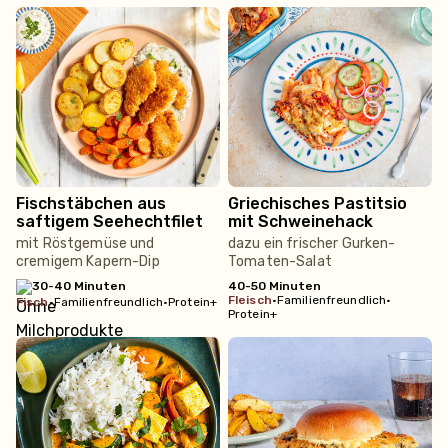
Fischstäbchen aus
Griechisches Pastitsio
saftigem Seehechtfilet
mit Schweinehack
mit Röstgemüse und
dazu ein frischer Gurken-
cremigem Kapern-Dip
Tomaten-Salat
30-40 Minuten
40-50 Minuten
fleisch
•
Familienfreundlich
•
fisch
•
Familienfreundlich
•
Protein+
Protein+