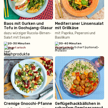
Baos mit Gurken und
Mediterraner Linsensalat
Tofu in Gochujang-Glasur
mit Grillkäse
dazu würziger Rucola-Birnen-
mit Paprika, Peperoni und
Salat mit Sesam
Basilikum
20-30 Minuten
30-40 Minuten
vegetarisch
•
Scharf (optional)
•
vegetarisch
Protein+
Cremige Gnocchi-Pfanne
Geflügelhackbällchen in
scharfem Gemüseragout