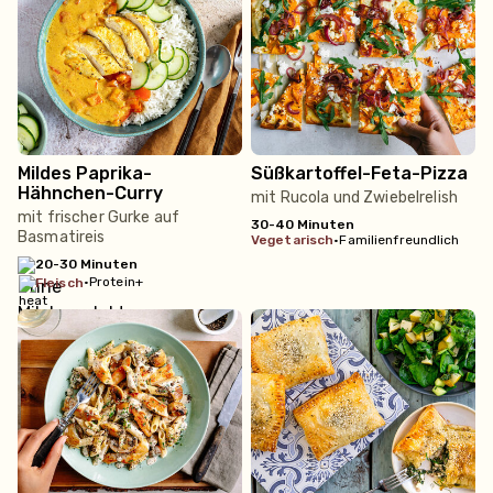
Mildes Paprika-
Süßkartoffel-Feta-Pizza
Hähnchen-Curry
mit Rucola und Zwiebelrelish
mit frischer Gurke auf
30-40 Minuten
Basmatireis
vegetarisch
•
Familienfreundlich
20-30 Minuten
•
Protein+
fleisch