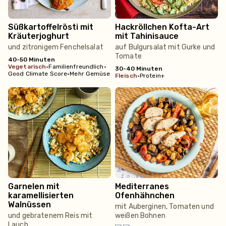
Süßkartoffelrösti mit
Hackröllchen Kofta-Art
Kräuterjoghurt
mit Tahinisauce
und zitronigem Fenchelsalat
auf Bulgursalat mit Gurke und
Tomate
40-50 Minuten
vegetarisch
•
Familienfreundlich
•
30-40 Minuten
Good Climate Score
•
Mehr Gemüse
fleisch
•
Protein+
Garnelen mit
Mediterranes
karamellisierten
Ofenhähnchen
Walnüssen
mit Auberginen, Tomaten und
und gebratenem Reis mit
weißen Bohnen
Lauch