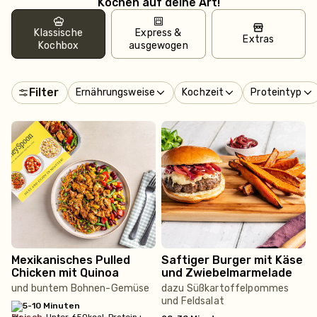
Kochen auf deine Art!
Klassische
Express &
Extras
Kochbox
ausgewogen
Filter
Ernährungsweise
Kochzeit
Proteintyp
Mexikanisches Pulled
Saftiger Burger mit Käse
Chicken mit Quinoa
und Zwiebelmarmelade
und buntem Bohnen-Gemüse
dazu Süßkartoffelpommes
und Feldsalat
5-10 Minuten