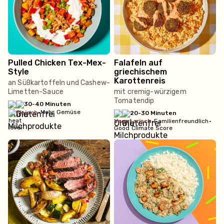
Pulled Chicken Tex-Mex-
Falafeln auf
Style
griechischem
Karottenreis
an Süßkartoffeln und Cashew-
Limetten-Sauce
mit cremig-würzigem
Tomatendip
30-40 Minuten
•
Mehr Gemüse
fleisch
20-30 Minuten
vegetarisch
•
Familienfreundlich
•
Good Climate Score