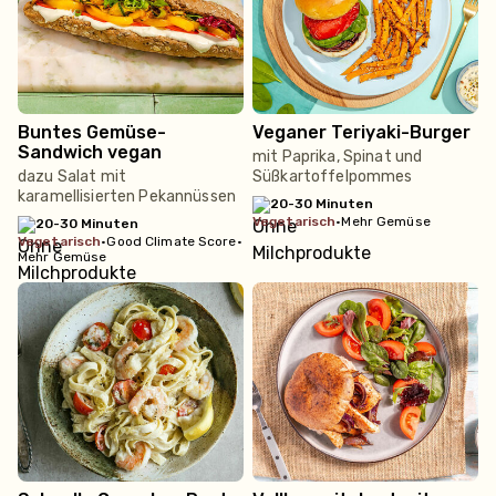
Buntes Gemüse-
Veganer Teriyaki-Burger
Sandwich vegan
mit Paprika, Spinat und
dazu Salat mit
Süßkartoffelpommes
karamellisierten Pekannüssen
20-30 Minuten
vegetarisch
•
Mehr Gemüse
20-30 Minuten
vegetarisch
•
Good Climate Score
•
Mehr Gemüse