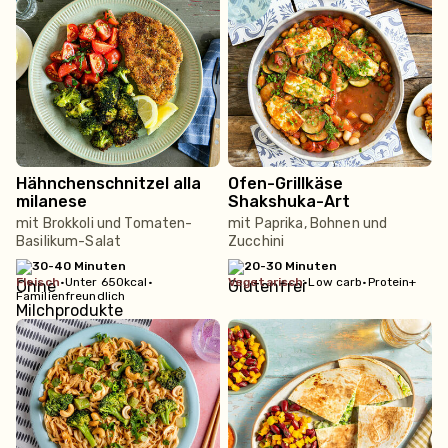
Hähnchenschnitzel alla
Ofen-Grillkäse
milanese
Shakshuka-Art
mit Brokkoli und Tomaten-
mit Paprika, Bohnen und
Basilikum-Salat
Zucchini
30-40 Minuten
20-30 Minuten
fleisch
•
Unter 650kcal
•
vegetarisch
•
Low carb
•
Protein+
Familienfreundlich