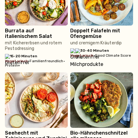
Burrata auf
Doppelt Falafeln mit
italienischem Salat
Ofengemüse
mit Kichererbsen und rotem
und cremigem Kräuterdip
Pestodressing
30-40 Minuten
vegetarisch
•
Good Climate Score
15-20 Minuten
vegetarisch
•
Familienfreundlich
•
Protein+
Seehecht mit
Bio-Hähnchenschnitzel