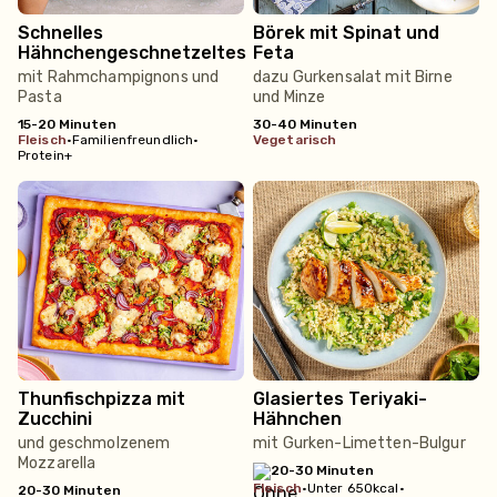
Schnelles
Börek mit Spinat und
Hähnchengeschnetzeltes
Feta
mit Rahmchampignons und
dazu Gurkensalat mit Birne
Pasta
und Minze
15-20 Minuten
30-40 Minuten
fleisch
•
Familienfreundlich
•
vegetarisch
Protein+
Thunfischpizza mit
Glasiertes Teriyaki-
Zucchini
Hähnchen
und geschmolzenem
mit Gurken-Limetten-Bulgur
Mozzarella
20-30 Minuten
fleisch
•
Unter 650kcal
•
20-30 Minuten