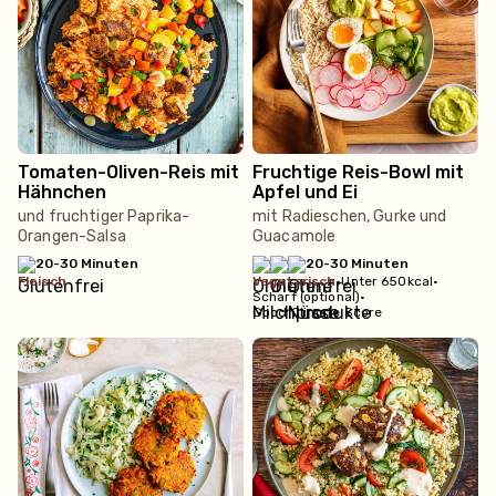
Tomaten-Oliven-Reis mit
Fruchtige Reis-Bowl mit
Hähnchen
Apfel und Ei
und fruchtiger Paprika-
mit Radieschen, Gurke und
Orangen-Salsa
Guacamole
20-30 Minuten
20-30 Minuten
fleisch
vegetarisch
•
Unter 650kcal
•
Scharf (optional)
•
Good Climate Score