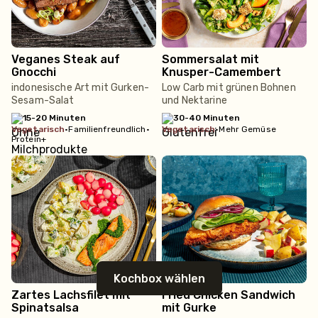
Veganes Steak auf
Sommersalat mit
Gnocchi
Knusper-Camembert
indonesische Art mit Gurken-
Low Carb mit grünen Bohnen
Sesam-Salat
und Nektarine
15-20 Minuten
30-40 Minuten
vegetarisch
•
Familienfreundlich
•
vegetarisch
•
Mehr Gemüse
Protein+
Kochbox wählen
Zartes Lachsfilet mit
Fried Chicken Sandwich
Spinatsalsa
mit Gurke