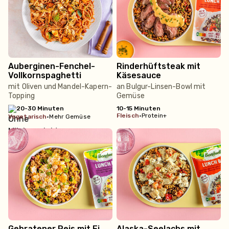
Auberginen-Fenchel-
Rinderhüftsteak mit
Vollkornspaghetti
Käsesauce
mit Oliven und Mandel-Kapern-
an Bulgur-Linsen-Bowl mit
Topping
Gemüse
20-30 Minuten
10-15 Minuten
fleisch
•
Protein+
vegetarisch
•
Mehr Gemüse
Gebratener Reis mit Ei
Alaska-Seelachs mit