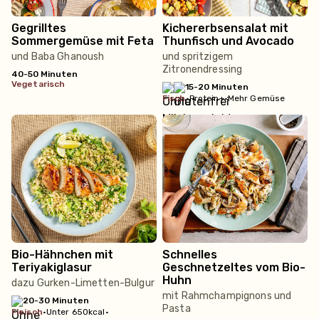
Gegrilltes
Kichererbsensalat mit
Sommergemüse mit Feta
Thunfisch und Avocado
und Baba Ghanoush
und spritzigem
Zitronendressing
40-50 Minuten
vegetarisch
15-20 Minuten
fisch
•
Protein+
•
Mehr Gemüse
Bio-Hähnchen mit
Schnelles
Teriyakiglasur
Geschnetzeltes vom Bio-
Huhn
dazu Gurken-Limetten-Bulgur
mit Rahmchampignons und
20-30 Minuten
Pasta
fleisch
•
Unter 650kcal
•