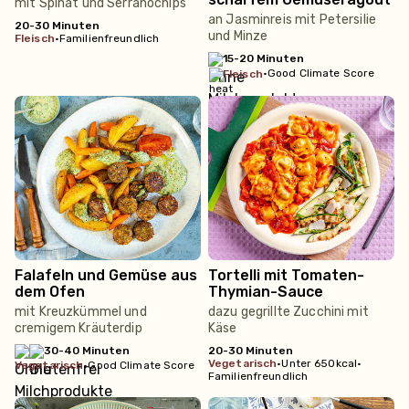
mit Spinat und Serranochips
an Jasminreis mit Petersilie
20-30 Minuten
und Minze
fleisch
•
Familienfreundlich
15-20 Minuten
•
Good Climate Score
fleisch
Falafeln und Gemüse aus
Tortelli mit Tomaten-
dem Ofen
Thymian-Sauce
mit Kreuzkümmel und
dazu gegrillte Zucchini mit
cremigem Kräuterdip
Käse
30-40 Minuten
20-30 Minuten
vegetarisch
•
Unter 650kcal
•
vegetarisch
•
Good Climate Score
Familienfreundlich