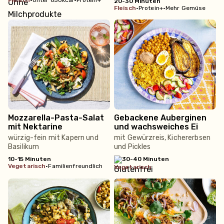
fleisch
•
Unter 650kcal
•
Protein+
20-30 Minuten
fleisch
•
Protein+
•
Mehr Gemüse
Mozzarella-Pasta-Salat
Gebackene Auberginen
mit Nektarine
und wachsweiches Ei
würzig-fein mit Kapern und
mit Gewürzreis, Kichererbsen
Basilikum
und Pickles
10-15 Minuten
30-40 Minuten
vegetarisch
•
Familienfreundlich
vegetarisch