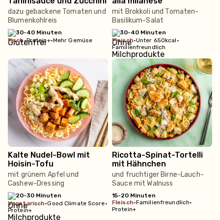
Tahinisauce und Zucchini
alla milanese
dazu gebackene Tomaten und
mit Brokkoli und Tomaten-
Blumenkohlreis
Basilikum-Salat
30-40 Minuten
30-40 Minuten
fisch
•
Protein+
•
Mehr Gemüse
fleisch
•
Unter 650kcal
•
Familienfreundlich
Kalte Nudel-Bowl mit
Ricotta-Spinat-Tortelli
Hoisin-Tofu
mit Hähnchen
mit grünem Apfel und
und fruchtiger Birne-Lauch-
Cashew-Dressing
Sauce mit Walnuss
20-30 Minuten
15-20 Minuten
fleisch
•
Familienfreundlich
•
vegetarisch
•
Good Climate Score
•
Protein+
Protein+