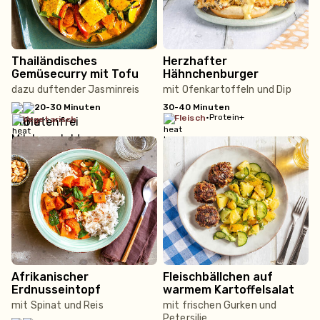
Thailändisches
Herzhafter
Gemüsecurry mit Tofu
Hähnchenburger
dazu duftender Jasminreis
mit Ofenkartoffeln und Dip
20-30 Minuten
30-40 Minuten
•
Protein+
fleisch
vegetarisch
Afrikanischer
Fleischbällchen auf
Erdnusseintopf
warmem Kartoffelsalat
mit Spinat und Reis
mit frischen Gurken und
Petersilie