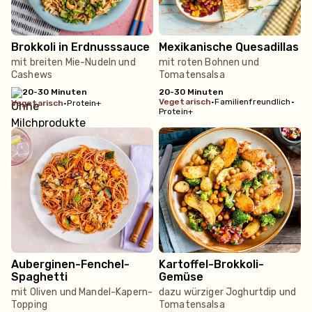
Brokkoli in Erdnusssauce
Mexikanische Quesadillas
mit breiten Mie-Nudeln und
mit roten Bohnen und
Cashews
Tomatensalsa
20-30 Minuten
20-30 Minuten
vegetarisch
•
Familienfreundlich
•
vegetarisch
•
Protein+
Protein+
Auberginen-Fenchel-
Kartoffel-Brokkoli-
Spaghetti
Gemüse
mit Oliven und Mandel-Kapern-
dazu würziger Joghurtdip und
Topping
Tomatensalsa