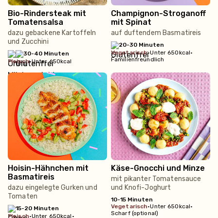
Bio-Rindersteak mit
Champignon-Stroganoff
Tomatensalsa
mit Spinat
dazu gebackene Kartoffeln
auf duftendem Basmatireis
und Zucchini
20-30 Minuten
vegetarisch
•
Unter 650kcal
•
30-40 Minuten
Familienfreundlich
fleisch
•
Unter 650kcal
Hoisin-Hähnchen mit
Käse-Gnocchi und Minze
Basmatireis
mit pikanter Tomatensauce
dazu eingelegte Gurken und
und Knofi-Joghurt
Tomaten
10-15 Minuten
vegetarisch
•
Unter 650kcal
•
15-20 Minuten
Scharf (optional)
fleisch
•
Unter 650kcal
•