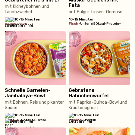
Feta
mit Kidneybohnen und
Lauchzwiebel
auf Bulgur-Linsen-Gemüse
10-15 Minuten
10-15 Minuten
fisch
•
Unter 650kcal
•
Protein+
vegetarisch
Schnelle Garnelen-
Gebratene
Jambalaya-Bowl
Hähnchenwürfel
mit Bohnen, Reis und pikanter
mit Paprika-Quinoa-Bowl und
Sauce
Kräuterjoghurt
10-15 Minuten
10-15 Minuten
•
Unter 650kcal
fleisch
•
Protein+
fisch