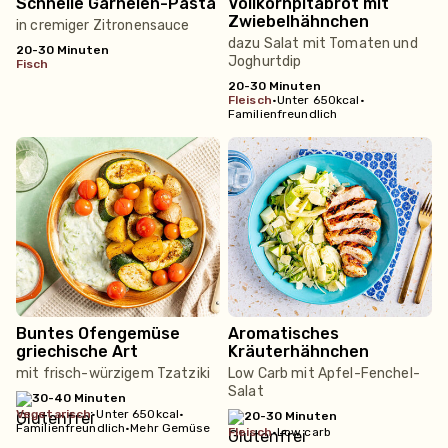
Schnelle Garnelen-Pasta
Vollkornpitabrot mit
Zwiebelhähnchen
in cremiger Zitronensauce
dazu Salat mit Tomaten und
20-30 Minuten
Joghurtdip
fisch
20-30 Minuten
fleisch
•
Unter 650kcal
•
Familienfreundlich
Buntes Ofengemüse
Aromatisches
griechische Art
Kräuterhähnchen
mit frisch-würzigem Tzatziki
Low Carb mit Apfel-Fenchel-
Salat
30-40 Minuten
vegetarisch
•
Unter 650kcal
•
20-30 Minuten
Familienfreundlich
•
Mehr Gemüse
fleisch
•
Low carb