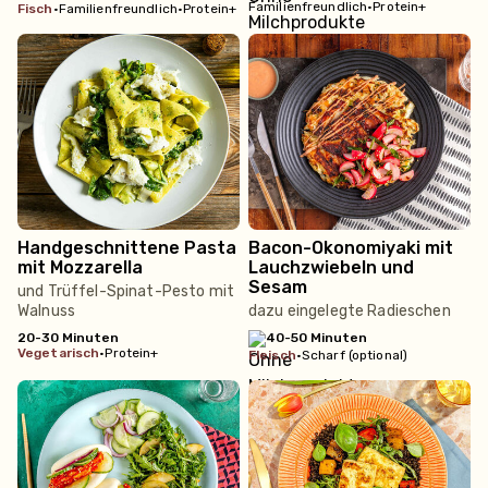
Familienfreundlich
•
Protein+
fisch
•
Familienfreundlich
•
Protein+
Handgeschnittene Pasta
Bacon-Okonomiyaki mit
mit Mozzarella
Lauchzwiebeln und
Sesam
und Trüffel-Spinat-Pesto mit
Walnuss
dazu eingelegte Radieschen
20-30 Minuten
40-50 Minuten
vegetarisch
•
Protein+
fleisch
•
Scharf (optional)