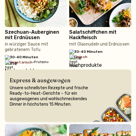
Szechuan-Auberginen
Salatschiffchen mit
mit Erdnüssen
Hackfleisch
in würziger Sauce mit
mit Glasnudeln und Erdnüssen
gebratenem Tofu
30-40 Minuten
fleisch
30-40 Minuten
•
Protein+
vegetarisch
Express & ausgewogen
Unsere schnellsten Rezepte und frische
Ready-to-Heat-Gerichte – für ein
ausgewogenes und wohlschmeckendes
Dinner in höchstens 15 Minuten.