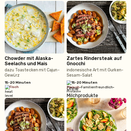
Chowder mit Alaska-
Zartes Rindersteak auf
Seelachs und Mais
Gnocchi
dazu Toastecken mit Cajun-
indonesische Art mit Gurken-
Gewürz
Sesam-Salat
15-20 Minuten
15-20 Minuten
fisch
fleisch
•
Familienfreundlich
•
Protein+