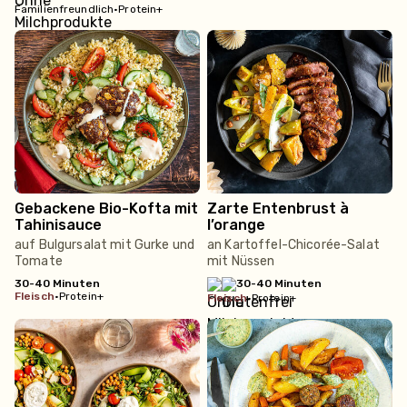
Familienfreundlich
•
Protein+
Gebackene Bio-Kofta mit
Zarte Entenbrust à
Tahinisauce
l’orange
auf Bulgursalat mit Gurke und
an Kartoffel-Chicorée-Salat
Tomate
mit Nüssen
30-40 Minuten
30-40 Minuten
fleisch
•
Protein+
fleisch
•
Protein+