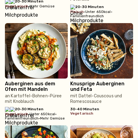
20-30 Minuten
vegetarisch
•
Mehr Gemüse
20-30 Minuten
fleisch
•
Unter 650kcal
•
Familienfreundlich
Auberginen aus dem
Knusprige Auberginen
Ofen mit Mandeln
und Feta
an Kartoffel-Bohnen-Püree
mit Dattel-Couscous und
mit Knoblauch
Romescosauce
20-30 Minuten
30-40 Minuten
vegetarisch
vegetarisch
•
Unter 650kcal
•
Familienfreundlich
•
Mehr Gemüse