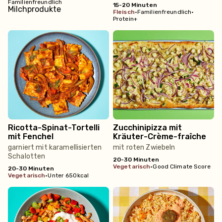
Familienfreundlich
15-20 Minuten
fleisch
•
Familienfreundlich
•
Protein+
Ricotta-Spinat-Tortelli
Zucchinipizza mit
mit Fenchel
Kräuter-Crème-fraîche
garniert mit karamellisierten
mit roten Zwiebeln
Schalotten
20-30 Minuten
vegetarisch
•
Good Climate Score
20-30 Minuten
vegetarisch
•
Unter 650kcal