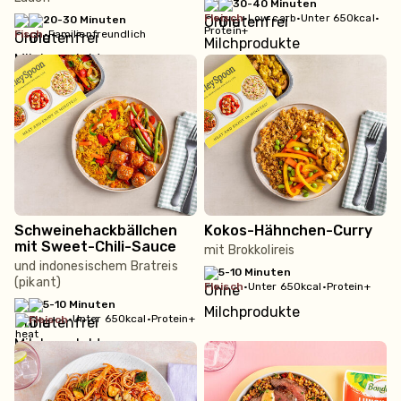
30-40 Minuten
fleisch
•
Low carb
•
Unter 650kcal
•
20-30 Minuten
Protein+
fisch
•
Familienfreundlich
Schweinehackbällchen
Kokos-Hähnchen-Curry
mit Sweet-Chili-Sauce
mit Brokkolireis
und indonesischem Bratreis
5-10 Minuten
(pikant)
fleisch
•
Unter 650kcal
•
Protein+
5-10 Minuten
•
Unter 650kcal
•
Protein+
fleisch